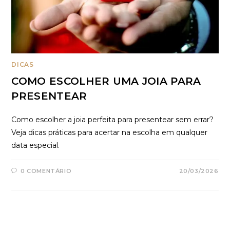
DICAS
COMO ESCOLHER UMA JOIA PARA
PRESENTEAR
Como escolher a joia perfeita para presentear sem errar?
Veja dicas práticas para acertar na escolha em qualquer
data especial.
0 COMENTÁRIO
20/03/2026