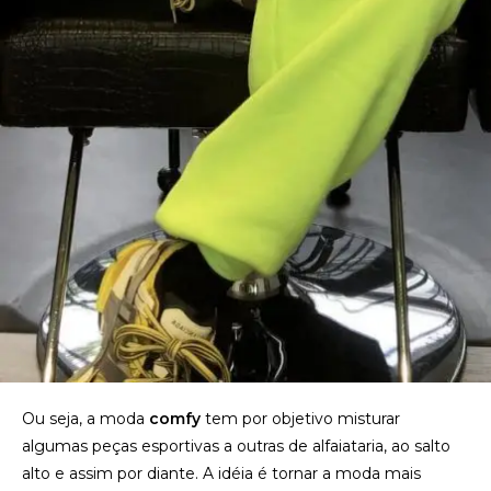
Ou seja, a moda
comfy
tem por objetivo misturar
algumas peças esportivas a outras de alfaiataria, ao salto
alto e assim por diante. A idéia é tornar a moda mais