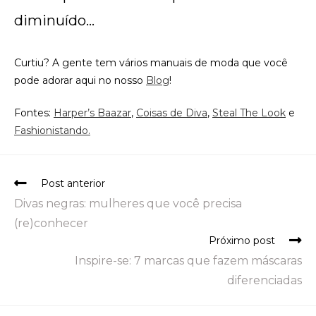
diminuído…
Curtiu? A gente tem vários manuais de moda que você
pode adorar aqui no nosso
Blog
!
Fontes:
Harper’s Baazar
,
Coisas de Diva
,
Steal The Look
e
Fashionistando.
Post anterior
Divas negras: mulheres que você precisa
(re)conhecer
Próximo post
Inspire-se: 7 marcas que fazem máscaras
diferenciadas